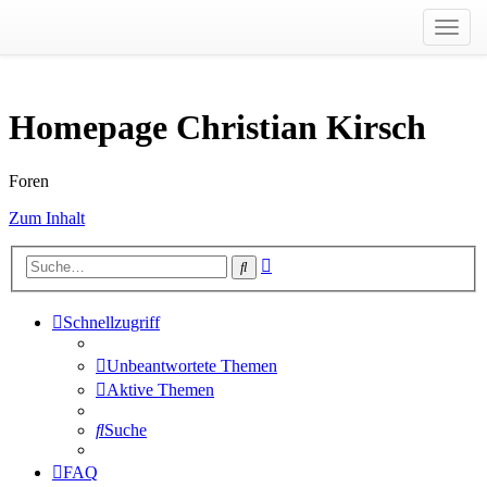
Toggl
navig
Homepage Christian Kirsch
Foren
Zum Inhalt
Erweiterte
Suche
Suche
Schnellzugriff
Unbeantwortete Themen
Aktive Themen
Suche
FAQ