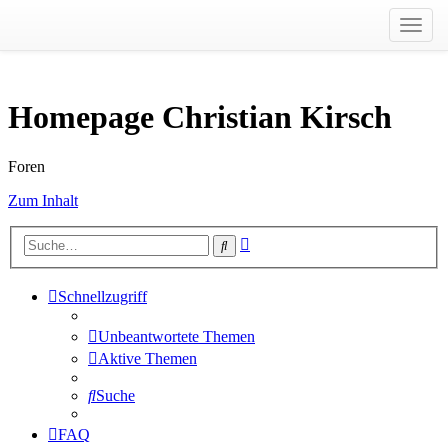
Toggl
navig
Homepage Christian Kirsch
Foren
Zum Inhalt
Erweiterte
Suche
Suche
Schnellzugriff
Unbeantwortete Themen
Aktive Themen
Suche
FAQ