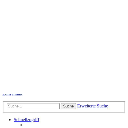
oder nachträglich in Ihrem persönlichen Bereich geändert.
Foren-Übersicht
Alle Zeiten sind
UTC+02:00
Alle Cookies löschen
Kontakt
Infos zu mir
-
Datenschutzerklärung
-
Impressum
Powered by
phpBB
® Forum Software © phpBB Limited
Deutsche Übersetzung durch
phpBB.de
Datenschutz
|
Nutzungsbedingungen