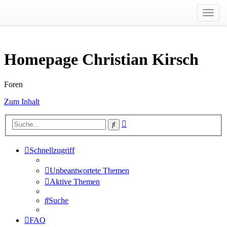
Toggl
navig
Homepage Christian Kirsch
Foren
Zum Inhalt
Erweiterte
Suche
Suche
Schnellzugriff
Unbeantwortete Themen
Aktive Themen
Suche
FAQ