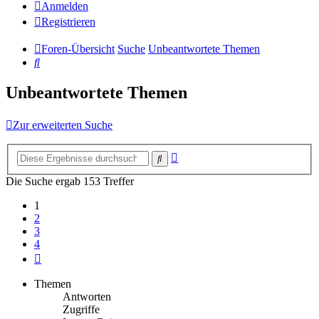
Anmelden
Registrieren
Foren-Übersicht
Suche
Unbeantwortete Themen
Suche
Unbeantwortete Themen
Zur erweiterten Suche
Erweiterte
Suche
Suche
Die Suche ergab 153 Treffer
1
2
3
4
Nächste
Themen
Antworten
Zugriffe