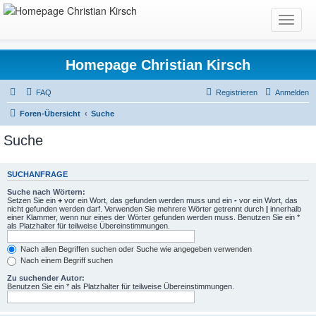
T
o
g
g
Homepage Christian Kirsch
l
e
FAQ
Registrieren
Anmelden
n
Foren-Übersicht
Suche
a
v
Suche
i
g
a
SUCHANFRAGE
t
Suche nach Wörtern:
Setzen Sie ein
+
vor ein Wort, das gefunden werden muss und ein
-
vor ein Wort, das
i
nicht gefunden werden darf. Verwenden Sie mehrere Wörter getrennt durch
|
innerhalb
o
einer Klammer, wenn nur eines der Wörter gefunden werden muss. Benutzen Sie ein *
als Platzhalter für teilweise Übereinstimmungen.
n
Nach allen Begriffen suchen oder Suche wie angegeben verwenden
Nach einem Begriff suchen
Zu suchender Autor:
Benutzen Sie ein * als Platzhalter für teilweise Übereinstimmungen.