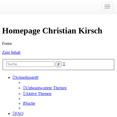
Toggl
navig
Homepage Christian Kirsch
Foren
Zum Inhalt
Erweiterte
Suche
Suche
Schnellzugriff
Unbeantwortete Themen
Aktive Themen
Suche
FAQ