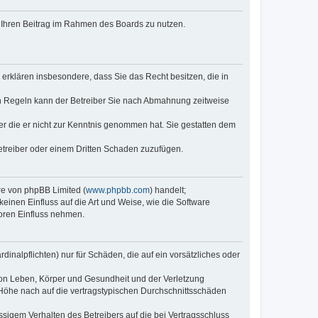
t, Ihren Beitrag im Rahmen des Boards zu nutzen.
e erklären insbesondere, dass Sie das Recht besitzen, die in
en Regeln kann der Betreiber Sie nach Abmahnung zeitweise
oder die er nicht zur Kenntnis genommen hat. Sie gestatten dem
Betreiber oder einem Dritten Schaden zuzufügen.
re von phpBB Limited (
www.phpbb.com
) handelt;
inen Einfluss auf die Art und Weise, wie die Software
oren Einfluss nehmen.
inalpflichten) nur für Schäden, die auf ein vorsätzliches oder
von Leben, Körper und Gesundheit und der Verletzung
r Höhe nach auf die vertragstypischen Durchschnittsschäden
sigem Verhalten des Betreibers auf die bei Vertragsschluss