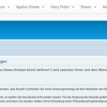
rum
Agatha Christie
Harry Potter
Reisen
Me
ngen
ps://www.christian-kirsch.de/foren“) wird zwischen Ihnen und dem Betr
lgenden „das Board“) schließen Sie einen Nutzungsvertrag mit dem Betreiber des Bo
, so dürfen Sie das Board nicht weiter nutzen. Für die Nutzung des Boards gelten 
sen und kann von beiden Seiten ohne Einhaltung einer Frist jederzeit gekündigt w