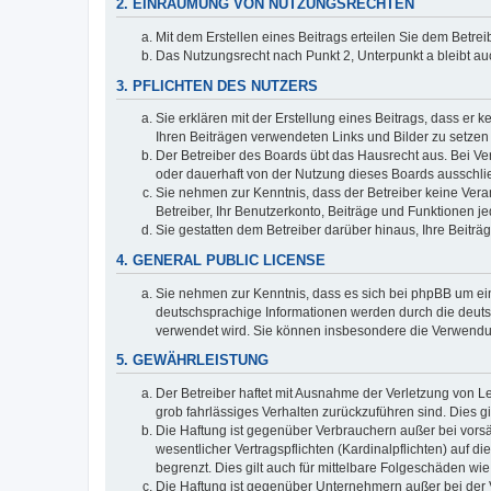
2. EINRÄUMUNG VON NUTZUNGSRECHTEN
Mit dem Erstellen eines Beitrags erteilen Sie dem Betre
Das Nutzungsrecht nach Punkt 2, Unterpunkt a bleibt 
3. PFLICHTEN DES NUTZERS
Sie erklären mit der Erstellung eines Beitrags, dass er 
Ihren Beiträgen verwendeten Links und Bilder zu setze
Der Betreiber des Boards übt das Hausrecht aus. Bei V
oder dauerhaft von der Nutzung dieses Boards ausschlie
Sie nehmen zur Kenntnis, dass der Betreiber keine Verant
Betreiber, Ihr Benutzerkonto, Beiträge und Funktionen je
Sie gestatten dem Betreiber darüber hinaus, Ihre Beitr
4. GENERAL PUBLIC LICENSE
Sie nehmen zur Kenntnis, dass es sich bei phpBB um ein
deutschsprachige Informationen werden durch die deuts
verwendet wird. Sie können insbesondere die Verwendun
5. GEWÄHRLEISTUNG
Der Betreiber haftet mit Ausnahme der Verletzung von Le
grob fahrlässiges Verhalten zurückzuführen sind. Dies 
Die Haftung ist gegenüber Verbrauchern außer bei vors
wesentlicher Vertragspflichten (Kardinalpflichten) auf
begrenzt. Dies gilt auch für mittelbare Folgeschäden 
Die Haftung ist gegenüber Unternehmern außer bei der V