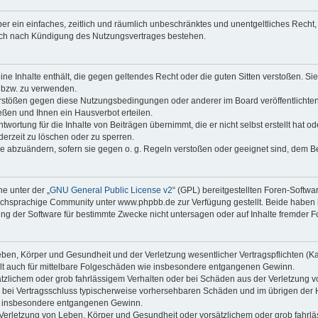
iber ein einfaches, zeitlich und räumlich unbeschränktes und unentgeltliches Rech
auch nach Kündigung des Nutzungsvertrages bestehen.
keine Inhalte enthält, die gegen geltendes Recht oder die guten Sitten verstoßen. Si
n bzw. zu verwenden.
erstößen gegen diese Nutzungsbedingungen oder anderer im Board veröffentlicht
ßen und Ihnen ein Hausverbot erteilen.
wortung für die Inhalte von Beiträgen übernimmt, die er nicht selbst erstellt hat 
derzeit zu löschen oder zu sperren.
äge abzuändern, sofern sie gegen o. g. Regeln verstoßen oder geeignet sind, dem 
e unter der „
GNU General Public License v2
“ (GPL) bereitgestellten Foren-Softwa
chsprachige Community unter www.phpbb.de zur Verfügung gestellt. Beide haben ke
g der Software für bestimmte Zwecke nicht untersagen oder auf Inhalte fremder F
ben, Körper und Gesundheit und der Verletzung wesentlicher Vertragspflichten (Kard
gilt auch für mittelbare Folgeschäden wie insbesondere entgangenen Gewinn.
ätzlichem oder grob fahrlässigem Verhalten oder bei Schäden aus der Verletzung 
 die bei Vertragsschluss typischerweise vorhersehbaren Schäden und im übrigen de
wie insbesondere entgangenen Gewinn.
erletzung von Leben, Körper und Gesundheit oder vorsätzlichem oder grob fahrläs