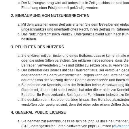
Der Nutzungsvertrag wird auf unbestimmte Zeit geschlossen und ka
Einhaltung einer Frist jederzeit gekündigt werden.
2. EINRÄUMUNG VON NUTZUNGSRECHTEN
Mit dem Erstellen eines Beitrags erteilen Sie dem Betreiber ein einfa
unbeschränktes und unentgeltliches Recht, Ihren Beitrag im Rahmen
Das Nutzungsrecht nach Punkt 2, Unterpunkt a bleibt auch nach Kü
bestehen.
3. PFLICHTEN DES NUTZERS
Sie erklären mit der Erstellung eines Beitrags, dass er keine Inhalte
oder die guten Sitten verstoßen. Sie erklären insbesondere, dass Sie 
Beiträgen verwendeten Links und Bilder zu setzen bzw. zu verwende
Der Betreiber des Boards übt das Hausrecht aus. Bei Verstößen g
oder anderer im Board veröffentlichten Regeln kann der Betreiber 
dauerhaft von der Nutzung dieses Boards ausschließen und Ihnen ein
Sie nehmen zur Kenntnis, dass der Betreiber keine Verantwortung für
übernimmt, die er nicht selbst erstellt hat oder die er nicht zur Ken
Betreiber, Ihr Benutzerkonto, Beiträge und Funktionen jederzeit zu l
Sie gestatten dem Betreiber darüber hinaus, Ihre Beiträge abzuänder
verstoßen oder geeignet sind, dem Betreiber oder einem Dritten Sc
4. GENERAL PUBLIC LICENSE
Sie nehmen zur Kenntnis, dass es sich bei phpBB um eine unter der 
(GPL) bereitgestellten Foren-Software von phpBB Limited (
www.php