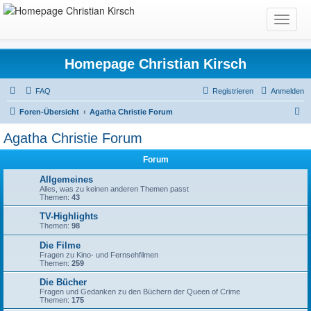
T
o
g
g
Homepage Christian Kirsch
l
e
FAQ
Registrieren
Anmelden
n
S
Foren-Übersicht
Agatha Christie Forum
a
u
v
Agatha Christie Forum
i
c
g
Forum
h
a
e
Allgemeines
t
Alles, was zu keinen anderen Themen passt
Themen:
43
i
o
TV-Highlights
Themen:
98
n
Die Filme
Fragen zu Kino- und Fernsehfilmen
Themen:
259
Die Bücher
Fragen und Gedanken zu den Büchern der Queen of Crime
Themen:
175